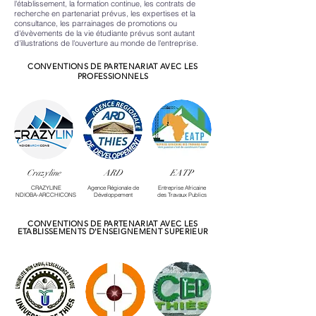
l'établissement, la formation continue, les contrats de
recherche en partenariat prévus, les expertises et la
consultance, les parrainages de promotions ou
d'évèvements de la vie étudiante prévus sont autant
d'illustrations de l'ouverture au monde de l'entreprise.
CONVENTIONS DE PARTENARIAT AVEC LES
PROFESSIONNELS
Crazyline
ARD
EATP
CRAZYLINE
Agence Régionale de
Entreprise Africaine
NDIOBA-ARCCHICONS
Développement
des Travaux Publics
CONVENTIONS DE PARTENARIAT AVEC LES
ETABLISSEMENTS D'ENSEIGNEMENT SUPERIEUR